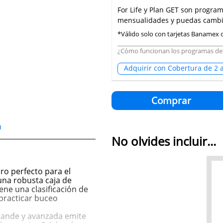
For Life y Plan GET son progra
mensualidades y puedas cambia
*Válido solo con tarjetas Banamex
¿Cómo funcionan los programas de
Adquirir con Cobertura de 2 
Comprar
n
No olvides incluir...
o perfecto para el
una robusta caja de
iene una clasificación de
 practicar buceo
ande y avanzada emite