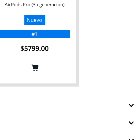
AirPods Pro (3a generacion)
Nuevo
#1
$
5799
.
00
.