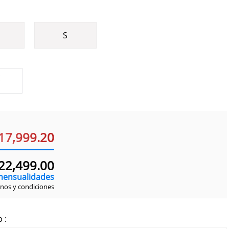
S
17,999.20
22
,
499
.
00
ensualidades
inos y condiciones
 :