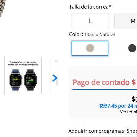
Talla de la correa*
L
M
Color
:
Titanio Natural
Pago de contado $
$
$
937
.
45
por
24
m
Ver térm
Adquirir con programas iShop