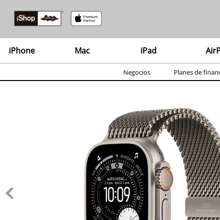
TÉ
iPhone
Mac
iPad
Air
1
.
2
.
Negocios
Planes de finan
3
.
4
.
5
.
6
.
7
.
8
.
9
.
10
.