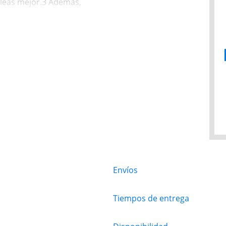
 leas mejor.3 Además,
normal y hasta 72 horas
 con lecturas completas
 en modo Ahorrar Batería.
— GPS de precisión y
ca, Entrenamientos
amiento: todo lo que
letismo.
etectar si sufriste una
n una zona sin cobertura
te enviar mensajes de
pedir ayuda.
 mensajes de texto, haz
on los servicios de
ccede a un montón de
iento o encender la
Envíos
 notificaciones de
ca demasiado alta o baja.
 salud diario con la app
Tiempos de entrega
as, disfruta música y
 través de la bocina