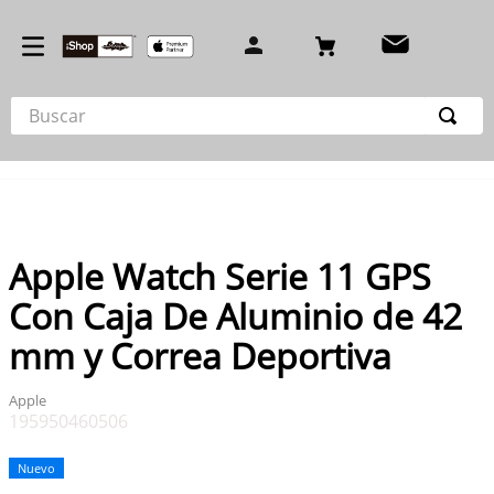
Buscar
TÉRMINOS MÁS BUSCADOS
1
.
iphone 17
2
.
iphone 16 pro
Apple Watch Serie 11 GPS
3
.
iphone 15 pro
Con Caja De Aluminio de 42
4
.
airpod
mm y Correa Deportiva
5
.
iphone 14 pro max
6
.
iphone 15
Apple
195950460506
7
.
cargador
8
.
macbook
Nuevo