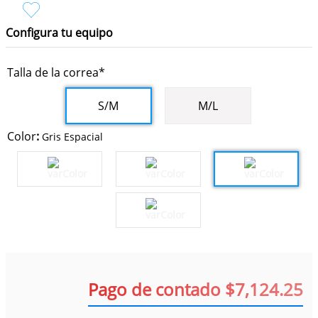
9
.
iphone 16 pro max
10
.
iphone 15 pro max
Configura tu equipo
Talla de la correa*
S/M
M/L
Color
:
Gris Espacial
Pago de contado $7,124.25