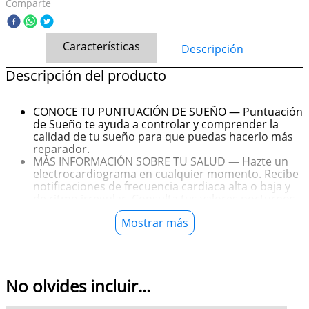
Comparte
Características
Descripción
Descripción del producto
CONOCE TU PUNTUACIÓN DE SUEÑO — Puntuación
de Sueño te ayuda a controlar y comprender la
calidad de tu sueño para que puedas hacerlo más
reparador.
MÁS INFORMACIÓN SOBRE TU SALUD — Hazte un
electrocardiograma en cualquier momento. Recibe
notificaciones de frecuencia cardiaca alta o baja y
de ritmo irregular. Consulta tus valores nocturnos
con la app Signos Vitales4 y mide tu nivel de
Mostrar más
oxígeno en sangre.
DISEÑO IMPACTANTE — El Series 11 es tan cómodo,
delgado y ligero que puedes usarlo para entrenar y
hasta para dormir, así puede ayudarte a controlar
tus métricas importantes.
No olvides incluir...
UN PODEROSO COMPAÑERO DE ENTRENAMIENTO
— Con métricas avanzadas para tus