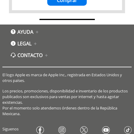
Comprar
AYUDA
+
Atención a clientes
LEGAL
+
Atención a Empresas
Aviso de privacidad
CONTACTO
+
Vigencia de los planes de financiamiento
Aviso de privacidad Prospectos
Preguntas Frecuentes
Atención a clientes :
Aviso de privacidad - Eventos
Gastos de Envío y tiempos de entrega
800 00 64987
El logo Apple es marca de Apple Inc., registrada en Estados Unidos y
Términos y condiciones de uso
Formas de Pago
Lunes - viernes de 10:00 a 18:00 horas
otros países.
Términos y condiciones de mensualidades
Sábado de 10:00 a 15:00 horas
Políticas de devolución
Los precios, promociones, disponibilidad e inventario de los productos
Atención a clientes TechPeople :
publicados son exclusivos para ventas por internet y hasta agotar
55 7583 9999
existencias.
Bolsa de trabajo
Por el momento solo atendemos órdenes dentro de la República
Mexicana.
WhatsApp: 5513422310
Siguenos