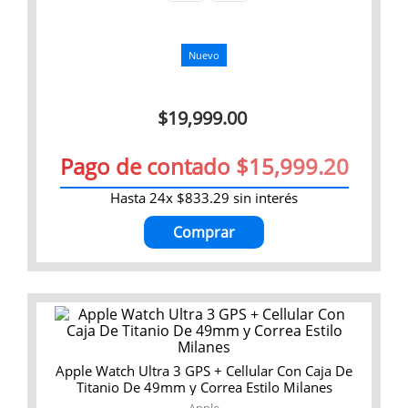
9
.
iphone 16 pro max
10
.
iphone 15 pro max
Nuevo
$
19
,
999
.
00
Pago de contado $15,999.20
Hasta
24
x
$
833
.
29
sin interés
Comprar
Apple Watch Ultra 3 GPS + Cellular Con Caja De
Titanio De 49mm y Correa Estilo Milanes