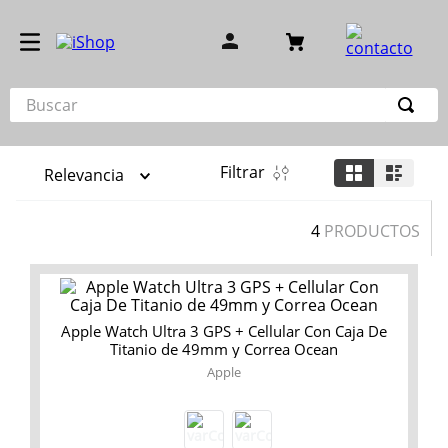
Buscar
TÉRMINOS MÁS BUSCADOS
Filtrar
Relevancia
1
.
iphone 17
2
.
iphone 16 pro
4
PRODUCTOS
3
.
iphone 15 pro
4
.
airpod
5
.
iphone 14 pro max
Apple Watch Ultra 3 GPS + Cellular Con Caja De
Titanio de 49mm y Correa Ocean
6
.
iphone 15
Apple
7
.
cargador
8
.
macbook