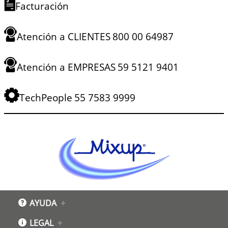
Facturación
Atención a CLIENTES
800 00 64987
Atención a EMPRESAS
59 5121 9401
TechPeople
55 7583 9999
AYUDA
+
Atención a clientes
LEGAL
+