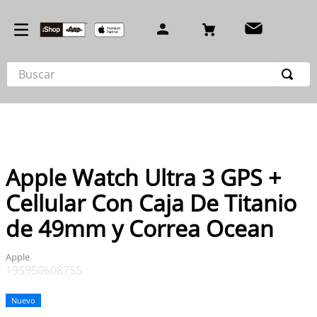
Buscar
TÉRMINOS MÁS BUSCADOS
1
.
iphone 17
2
.
iphone 16 pro
Apple Watch Ultra 3 GPS +
3
.
airpod
Cellular Con Caja De Titanio
4
.
iphone 15 pro
de 49mm y Correa Ocean
5
.
iphone 15
6
.
iphone 14 pro max
Apple
195950608755
7
.
cargador
8
.
macbook
Nuevo