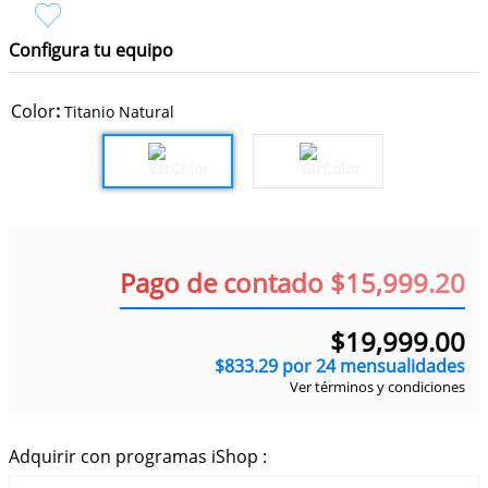
9
.
iphone 15 pro max
10
.
iphone 16 pro max
Configura tu equipo
Color
:
Titanio Natural
Pago de contado $15,999.20
$
19
,
999
.
00
$
833
.
29
por
24
mensualidades
Ver términos y condiciones
Adquirir con programas iShop :