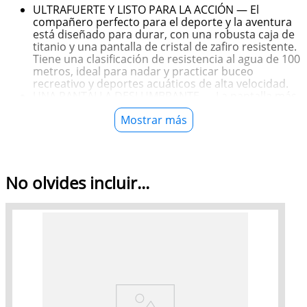
ULTRAFUERTE Y LISTO PARA LA ACCIÓN — El
compañero perfecto para el deporte y la aventura
está diseñado para durar, con una robusta caja de
titanio y una pantalla de cristal de zafiro resistente.
Tiene una clasificación de resistencia al agua de 100
metros, ideal para nadar y practicar buceo
recreativo y deportes acuáticos de alta velocidad.
UNA PANTALLA DESLUMBRANTE — La pantalla más
grande y avanzada emite más luz en ángulos más
Mostrar más
amplios para que la veas y la leas mejor.3 Además,
puedes usarla como linterna.
BATERÍA PARA VARIOS DÍAS — Hasta 42 horas de
uso normal y hasta 72 horas en modo Ahorrar
Batería. Registra un entrenamiento con lecturas
No olvides incluir...
completas del GPS y de la frecuencia cardiaca
durante 20 horas en modo Ahorrar Batería.
UN COMPAÑERO PERFECTO PARA CORRER Y
ENTRENAR — GPS de precisión y doble frecuencia,
Ritmo, Zonas de Frecuencia Cardiaca,
Entrenamientos Personalizados, Potencia al Correr
y Carga de Entrenamiento: todo lo que necesitas
para correr, nadar, andar en bici y hacer atletismo.
FUNCIONALIDADES DE SEGURIDAD — El Ultra 3
puede detectar si sufriste una caída fuerte o un
accidente de auto grave. Si estás en una zona sin