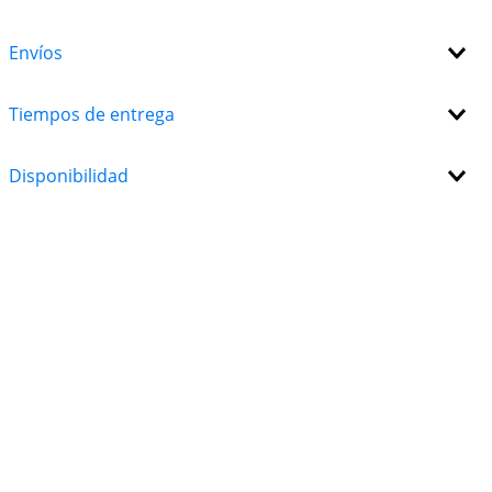
3 cuenta con cuatro estilos de correa elegantes y
versátiles que te acompañan en todas tus
Envíos
actividades diarias, desde entrenamientos intensos
hasta una salida casual .
Tiempos de entrega
Disponibilidad