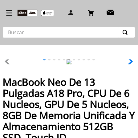
Buscar
TÉRMINOS MÁS BUSCADOS
1
.
iphone 17
2
.
iphone 16 pro
3
.
iphone 15 pro
MacBook Neo De 13
4
.
airpod
Pulgadas A18 Pro, CPU De 6
5
.
iphone 15
Nucleos, GPU De 5 Nucleos,
6
.
iphone 14 pro max
8GB De Memoria Unificada Y
7
.
cargador
Almacenamiento 512GB
8
.
macbook
SSD, Touch ID