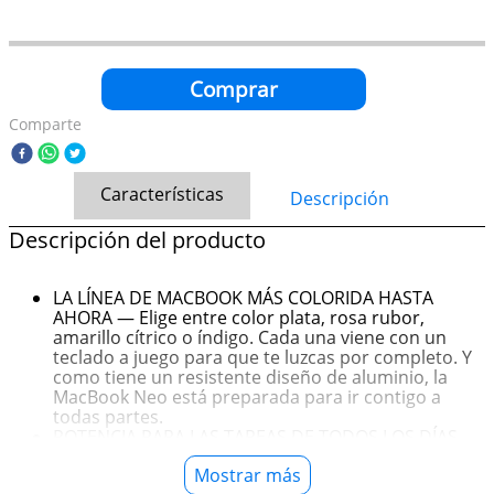
Comprar
Comparte
Características
Descripción
Descripción del producto
LA LÍNEA DE MACBOOK MÁS COLORIDA HASTA
AHORA — Elige entre color plata, rosa rubor,
amarillo cítrico o índigo. Cada una viene con un
teclado a juego para que te luzcas por completo. Y
como tiene un resistente diseño de aluminio, la
MacBook Neo está preparada para ir contigo a
todas partes.
POTENCIA PARA LAS TAREAS DE TODOS LOS DÍAS —
En cuanto la abres, el chip A18 Pro entra en acción
Mostrar más
para ofrecerte el rendimiento y las capacidades de