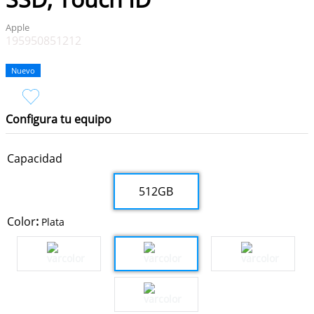
9
.
iphone 16 pro max
Apple
10
.
iphone 15 pro max
195950851212
Nuevo
Configura tu equipo
Capacidad
512GB
Color
:
Plata