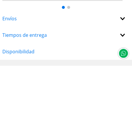
fácilmente, con revolucionarias protecciones de
privacidad a cada paso.2
MACOS PONE A VOLAR LAS APPS — Tus apps
favoritas pisan el acelerador en macOS, incluidas
Envíos
las apps integradas como FaceTime4 y Mensajes.
SI TE GUSTA EL IPHONE, TE VA A ENCANTAR LA MAC
— La Mac se lleva de maravilla con todos tus
Tiempos de entrega
dispositivos Apple. Consulta y controla el contenido
de tu iPhone desde tu Mac con Duplicación del
iPhone.5 Copia algo en el iPhone y pégalo en la Mac.
Disponibilidad
Manda mensajes de texto desde la Mac con
Mensajes o usa tu Mac para contestar llamadas de
FaceTime.4
PRIVACIDAD Y SEGURIDAD — Las protecciones
antivirus integradas y las actualizaciones de
software gratuitas ayudan a que tu MacBook Neo
siga funcionando de forma fluida y segura. FileVault
encripta tus archivos para que nadie más pueda
acceder a ellos. La app Encontrar te ayuda a
localizar tu Mac en caso de robo o pérdida. El
modelo de MacBook Neo con tecla de bloqueo te
permite activar y desactivar la pantalla y prender y
apagar tu Mac. Y el modelo con Touch ID usa tu
huella digital para desbloquear la Mac e iniciar
sesión en apps y sitios web.