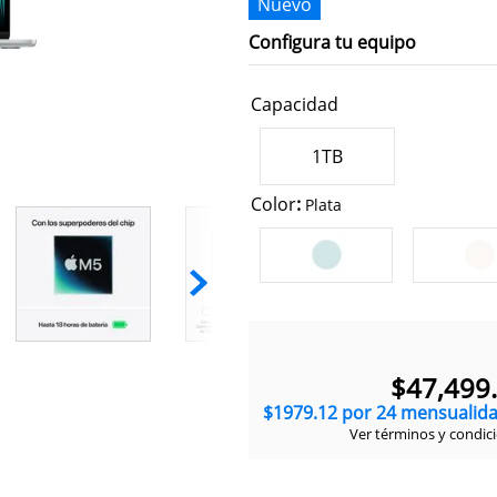
Nuevo
Configura tu equipo
Capacidad
1TB
Color
:
Plata
$
47
,
499
.
$
1979
.
12
por
24
mensualid
Ver términos y condic