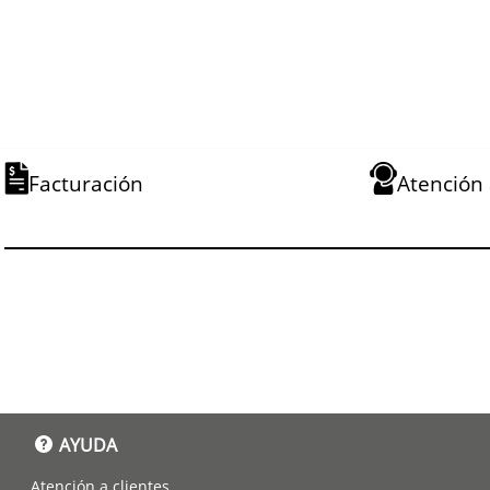
monitores externos.
EN MACOS, TUS APPS VUELAN — Tus apps favoritas se 
de un rayo en macOS, incluidas las apps integradas 
Mensajes. Además, la protección integrada contra viru
de software gratuitas ayudan a que tu Mac funcione d
SI TE GUSTA EL IPHONE, TE VA A ENCANTAR LA MAC — 
maravilla con todos tus dispositivos Apple. Consulta 
tu iPhone desde tu Mac con Duplicación del iPhone.6 
pégalo en la Mac. Manda mensajes de texto desde la
Facturación
Atención
tu Mac para contestar llamadas de FaceTime.5
AYUDA
Atención a clientes