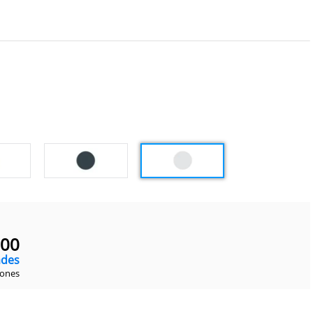
00
ades
iones