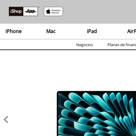
TÉ
iPhone
Mac
iPad
Air
1
.
2
.
Negocios
Planes de finan
3
.
4
.
5
.
6
.
7
.
8
.
9
.
10
.