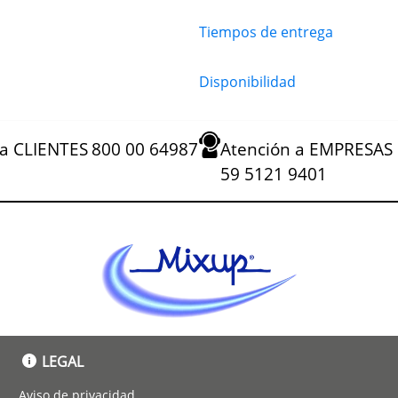
ejecutan a la velocidad
Tiempos de entrega
como FaceTime5 y
s y las actualizaciones
e forma fluida y segura.
Disponibilidad
La Mac se lleva de
y controla el contenido de
Copia algo en el iPhone y
 Mac con Mensajes o usa
 a CLIENTES
800 00 64987
Atención a EMPRESAS
59 5121 9401
LEGAL
Aviso de privacidad