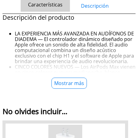
Características
Descripción
Descripción del producto
LA EXPERIENCIA MÁS AVANZADA EN AUDÍFONOS DE
DIADEMA — El controlador dinámico diseñado por
Apple ofrece un sonido de alta fidelidad. El audio
computacional combina un diseño acústico
exclusivo con el chip H1 y el software de Apple para
brindar una experiencia de audio revolucionaria.
CINCO COLORES NUEVOS — Los AirPods Max vienen
en cinco colores nuevos: medianoche, blanco
estelar, azul, morado y naranja. También se incluye
Mostrar más
una funda Smart Case del mismo color.
CONCÉNTRATE EN LO QUE ESCUCHAS — La
Cancelación Activa de Ruido nivel pro elimina hasta
2 veces más ruido de fondo, para que puedas
sumergirte en tu música.
No olvides incluir...
ESCUCHA LO QUE OCURRE A TU ALREDEDOR — El
modo Ambiente te permite mantenerte en
contacto con el mundo que te rodea.
AUDIO ESPACIAL PERSONALIZADO — El sonido de
los AirPods Max se adapta a la forma única de tu