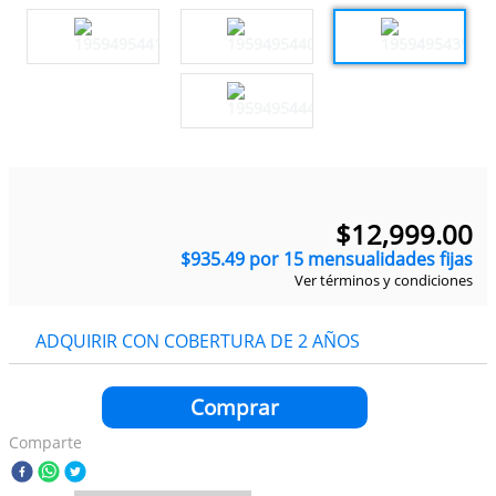
9
.
iphone 16 pro max
10
.
iphone 15 pro max
$
12
,
999
.
00
$
935
.
49
por
15
mensualidades fijas
Ver términos y condiciones
ADQUIRIR CON COBERTURA DE 2 AÑOS
Comprar
Comparte