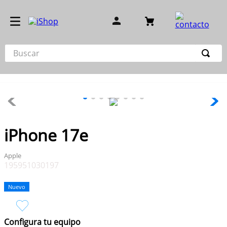
Buscar
TÉRMINOS MÁS BUSCADOS
1
.
iphone 17
2
.
iphone 16 pro
3
.
iphone 15 pro
iPhone 17e
4
.
airpod
Apple
5
.
iphone 14 pro max
195951030197
6
.
iphone 15
Nuevo
7
.
cargador
8
.
iphone 16 pro max
Configura tu equipo