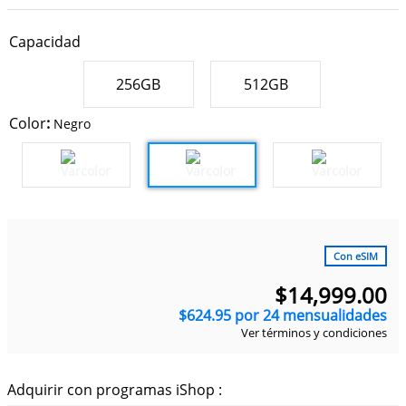
9
.
iphone 15 pro max
10
.
macbook
Capacidad
256GB
512GB
Color
:
Negro
Con eSIM
$
14
,
999
.
00
$
624
.
95
por
24
mensualidades
Ver términos y condiciones
Adquirir con programas iShop :