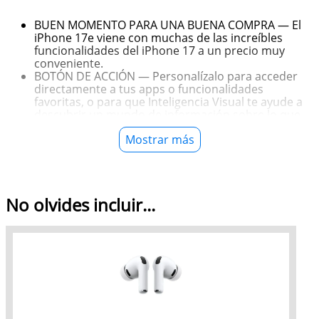
BUEN MOMENTO PARA UNA BUENA COMPRA — El
iPhone 17e viene con muchas de las increíbles
funcionalidades del iPhone 17 a un precio muy
conveniente.
BOTÓN DE ACCIÓN — Personalízalo para acceder
directamente a tus apps o funcionalidades
favoritas, o para que Inteligencia Visual te ayude a
descubrir un mundo de información sobre lo que
te rodea.
Mostrar más
DISEÑADO PARA DURAR — El iPhone 17e está
protegido por el Ceramic Shield 2 en la parte
frontal, con una resistencia a los rayones tres veces
mayor que la generación anterior.
ESPECTACULAR PANTALLA — La pantalla Super
No olvides incluir...
Retina XDR de 6.1 pulgadas hace que el color cobre
vida en las fotos y que el texto sea fácil de leer. Y el
revestimiento antirreflejo de siete capas reduce los
brillos incluso a pleno sol.
BATERÍA PARA TODO EL DÍA — Manda mensajes,
navega y disfruta tus series y películas favoritas
durante horas y horas. Carga a toda velocidad con
USB-C y ahora con MagSafe.
CARGA INALÁMBRICA RÁPIDA. TODO HACE CLIC CON